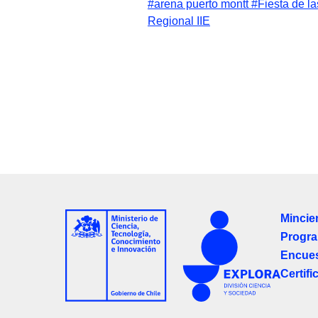
#arena puerto montt
#Fiesta de l
Regional IIE
Mincie
Progra
Encues
Certifi