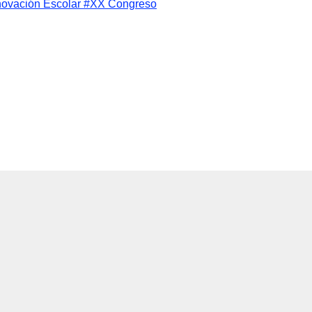
novación Escolar
#XX Congreso