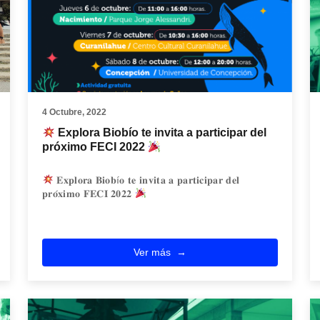
4 Octubre, 2022
Explora Biobío te invita a participar del
próximo FECI 2022
𝐄𝐱𝐩𝐥𝐨𝐫𝐚 𝐁𝐢𝐨𝐛í𝐨 𝐭𝐞 𝐢𝐧𝐯𝐢𝐭𝐚 𝐚 𝐩𝐚𝐫𝐭𝐢𝐜𝐢𝐩𝐚𝐫 𝐝𝐞𝐥
𝐩𝐫𝐨́𝐱𝐢𝐦𝐨 𝐅𝐄𝐂𝐈 𝟐𝟎𝟐𝟐
Ver más