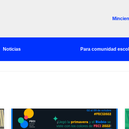
Mincien
Noticias
Para comunidad escol