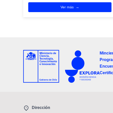
Ver más
Mincie
Progra
Encues
Certifi
Dirección