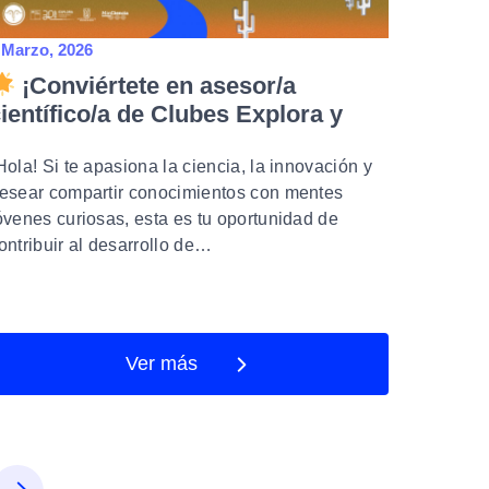
 Marzo, 2026
¡Conviértete en asesor/a
ientífico/a de Clubes Explora y
yuda a inspirar a las nuevas
generaciones!
Hola! Si te apasiona la ciencia, la innovación y
esear compartir conocimientos con mentes
óvenes curiosas, esta es tu oportunidad de
ontribuir al desarrollo de…
Ver más