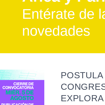
Entérate de l
novedades
POSTULA A
CONGRES
EXPLORA 