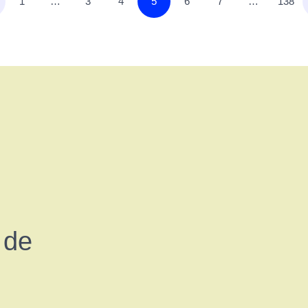
1
…
3
4
5
6
7
…
138
 de