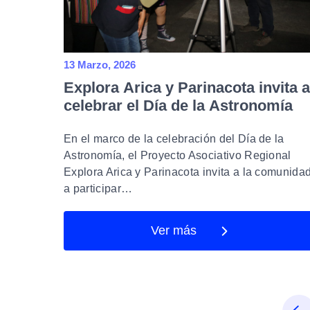
13 Marzo, 2026
Explora Arica y Parinacota invita a
celebrar el Día de la Astronomía
con arte, telescopios y una charla
sobre vida extraterrestre
En el marco de la celebración del Día de la
Astronomía, el Proyecto Asociativo Regional
Explora Arica y Parinacota invita a la comunida
a participar…
Ver más