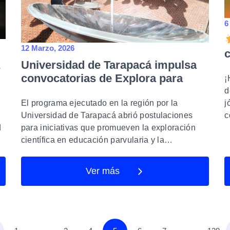
6
12 Marzo, 2026
c
Universidad de Tarapacá impulsa
a
convocatorias de Explora para
¡
fortalecer el pensamiento científico
d
desde la educación parvularia
El programa ejecutado en la región por la
j
Universidad de Tarapacá abrió postulaciones
c
hasta la enseñanza media
para iniciativas que promueven la exploración
d
científica en educación parvularia y la…
Ver más