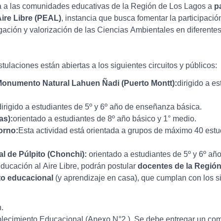
a a las comunidades educativas de la Región de Los Lagos a
p
ire Libre (PEAL)
, instancia que busca fomentar la participaci
gación y valorización de las Ciencias Ambientales en diferente
tulaciones están abiertas a los siguientes circuitos y públicos:
Monumento Natural Lahuen Ñadi (Puerto Montt):
dirigido a e
dirigido a estudiantes de 5º y 6º año de enseñanza básica.
as):
orientado a estudiantes de 8º año básico y 1° medio.
orno:
Esta actividad está orientada a grupos de máximo 40 estu
l de Púlpito (Chonchi):
orientado a estudiantes de 5º y 6º año
ducación al Aire Libre, podrán postular
docentes de la Región
to educacional
(y aprendizaje en casa), que cumplan con los si
.
lecimiento Educacional (Anexo N°2 ). Se debe entregar un co