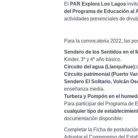
El
PAR Explora Los Lagos
invit
del Programa de Educación al A
actividades presenciales de divul
Para la convocatoria 2022, las pos
Sendero de los Sentidos en el 
Kinder, 3º y 4º año básico.
Circuito del agua (Llanquihue):
Circuito patrimonial (Puerto Var
Sendero El Solitario, Volcán Os
enseñanza media.
Turbera y Pompón en el humeda
Para participar del Programa de E
cualquier tipo de establecimien
documentación disponible:
Completar la Ficha de postulación
Adjuntar el Compromiso del Estab