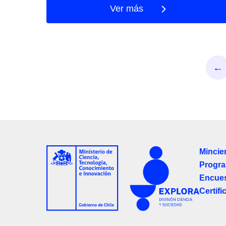
Ver más
←
Mincie
Progra
Encues
Certifi