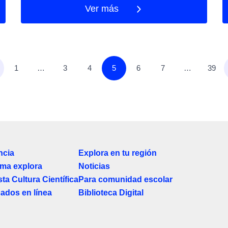
Ver más
1
…
3
4
5
6
7
…
39
ncia
Explora en tu región
ma explora
Noticias
ta Cultura Científica
Para comunidad escolar
cados en línea
Biblioteca Digital