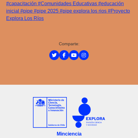
#capacitación
#Comunidades Educativas
#educación
inicial
#pipe
#pipe 2025
#pipe explora los rios
#Proyecto
Explora Los Ríos
Comparte:
Minciencia