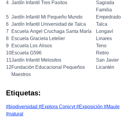
4
Jardín Infantil Tres Pasitos
Sagrada
Familia
5
Jardín Infantil Mi Pequeño Mundo
Empedrado
6
Jardín Infantil Universidad de Talca
Talca
7
Escuela Angel Cruchaga Santa María
Longaví
8
Escuela Graciela Letelier
Linares
9
Escuela Los Alisos
Teno
10
Escuela G596
Retiro
11
Jardín Infantil Melositos
San Javier
12
Fundación Educacional Pequeños
Licantén
Maestros
Etiquetas:
#biodiversidad
#Explora Conicyt
#Exposición
#Maule
#natural