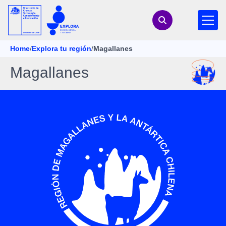
Home
/
Explora tu región
/
Magallanes
Magallanes