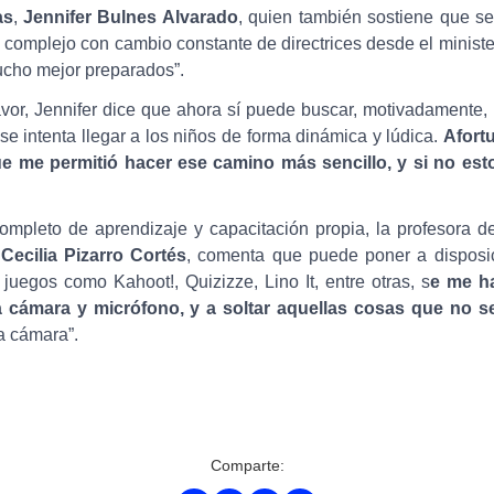
as
,
Jennifer Bulnes Alvarado
, quien también sostiene que s
 complejo con cambio constante de directrices desde el minister
ucho mejor preparados”.
vor, Jennifer dice que ahora sí puede buscar, motivadamente
e intenta llegar a los niños de forma dinámica y lúdica.
Afort
que me permitió hacer ese camino más sencillo, y si no est
ompleto de aprendizaje y capacitación propia, la profesora 
 Cecilia Pizarro Cortés
, comenta que puede poner a disposic
juegos como Kahoot!, Quizizze, Lino It, entre otras, s
e me ha
a cámara y micrófono, y a soltar aquellas cosas que no 
a cámara”.
Comparte: