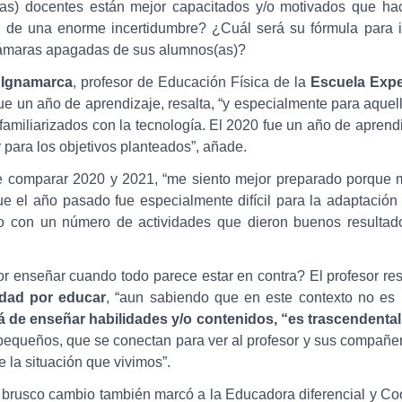
s(as) docentes están mejor capacitados y/o motivados que h
o de una enorme incertidumbre? ¿Cuál será su fórmula para 
 cámaras apagadas de sus alumnos(as)?
 Ignamarca
, profesor de Educación Física de la
Escuela Expe
fue un año de aprendizaje, resalta, “y especialmente para aqu
amiliarizados con la tecnología. El 2020 fue un año de aprend
ir para los objetivos planteados”, añade.
de comparar 2020 y 2021, “me siento mejor preparado porque 
que el año pasado fue especialmente difícil para la adaptación
o con un número de actividades que dieron buenos resultad
r enseñar cuando todo parece estar en contra? El profesor re
idad por educar
, “aun sabiendo que en este contexto no es
á de enseñar habilidades y/o contenidos, “es trascendenta
 pequeños, que se conectan para ver al profesor y sus compañer
 la situación que vivimos”.
del brusco cambio también marcó a la Educadora diferencial y C