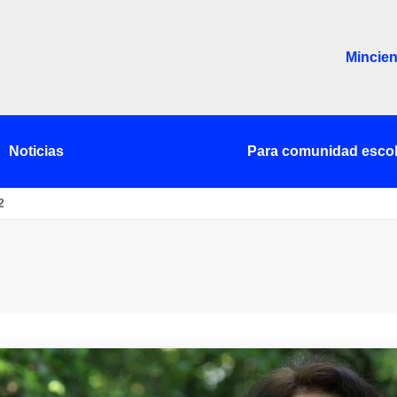
Mincien
Noticias
Para comunidad escol
2