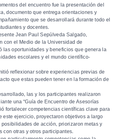
omentos del encuentro fue la presentación del
ca
, documento que entrega orientaciones y
mpañamiento que se desarrollará durante todo el
tudiantes y docentes.
resente
Jean Paul Sepúlveda Salgado
,
ón con el Medio de la Universidad de
 las oportunidades y beneficios que genera la
idades escolares y el mundo científico-
mitió
reflexionar sobre experiencias
previas de
cto que estas pueden tener en la formación de
arrollado, las y los participantes realizaron
diante una
“Guía de Encuentro de Asesorías
tió fortalecer competencias científicas clave para
de este ejercicio, proyectaron objetivos a largo
s posibilidades de acción, priorizaron metas y
 con otras y otros participantes.
ron particularmente competencias como la