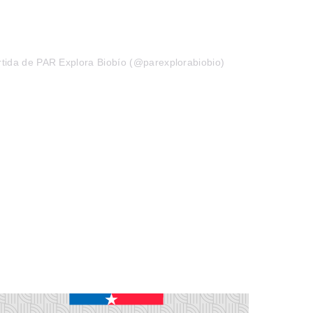
tida de PAR Explora Biobío (@parexplorabiobio)