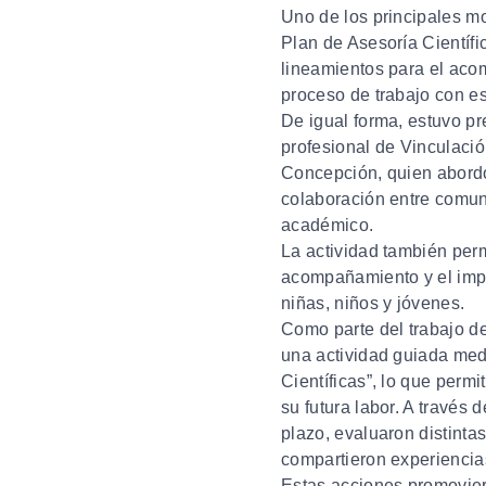
Uno de los principales m
Plan de Asesoría Científi
lineamientos para el aco
proceso de trabajo con es
De igual forma, estuvo p
profesional de Vinculaci
Concepción, quien abordó
colaboración entre comun
académico.
La actividad también per
acompañamiento y el impa
niñas, niños y jóvenes.
Como parte del trabajo des
una actividad guiada me
Científicas”
, lo que permi
su futura labor. A través 
plazo, evaluaron distinta
compartieron experiencias
Estas acciones promovie