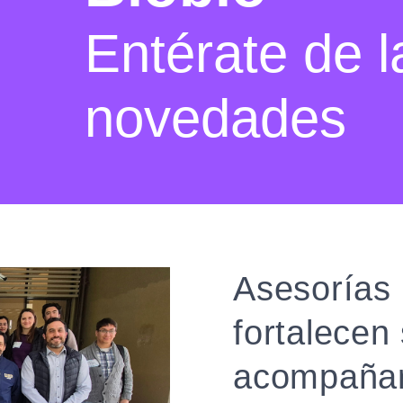
Entérate de l
novedades
Asesorías 
fortalecen 
acompañar