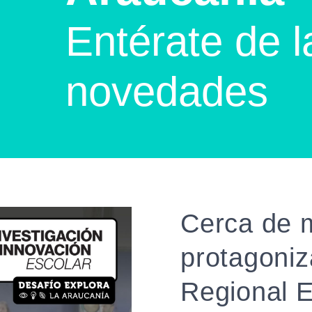
Entérate de l
novedades
Cerca de m
protagoniz
Regional E