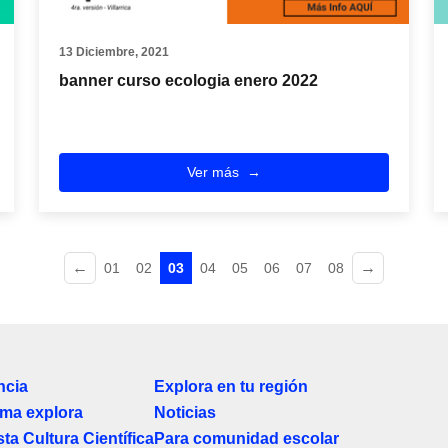
13 Diciembre, 2021
banner curso ecologia enero 2022
Ver más
←
→
01
02
03
04
05
06
07
08
ncia
Explora en tu región
ma explora
Noticias
ta Cultura Científica
Para comunidad escolar