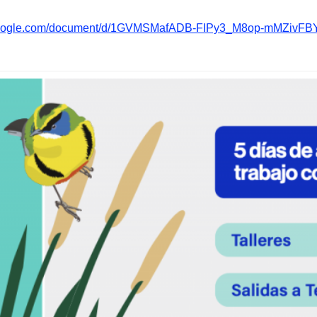
.google.com/document/d/1GVMSMafADB-FIPy3_M8op-mMZivFBY