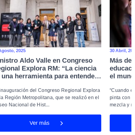
Agosto, 2025
30 Abril, 20
nistro Aldo Valle en Congreso
Más de 4
gional Explora RM: “La ciencia
educaci
 una herramienta para entender
el mund
transformar el mundo”
inauguración del Congreso Regional Explora
“Cuando es
la Región Metropolitana, que se realizó en el
pinta con t
eo Nacional de Hist...
mezcla y me
Ver más