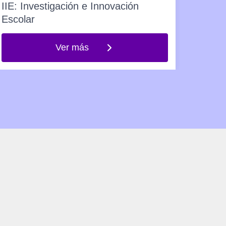
IIE: Investigación e Innovación
Para 
Escolar
educa
Ver más